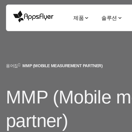
제품
솔루션
측정 스위트
산업별 솔루션
블로그
리서치 & 리포트
딥링킹 스위트
목적별 솔루션
용어집
MMP (MOBILE MEASUREMENT PARTNER)
모바일 어트리뷰션
게임
모바일 어트리뷰션
2025 Top5 트렌드
웹-to-앱
신규 유저 및
금융
옴니채널 마케팅
게이밍 산업
QR-to-앱
고객 잔존율 
MMP (Mobile m
CTV 어트리뷰션
전자상거래
딥링킹
전자상거래 산업
이메일-to-앱
옴니 채널 
PC & 콘솔 어트리뷰션
엔터테인먼트
데이터 협업
월드컵 보고서
텍스트-to-앱
크리에이티
partner)
크로스 플랫폼 측정
요식업
마케팅과 AI
앱 마케팅 벤치마크
리퍼럴-to-앱
미디어 셀링
ROI 측정