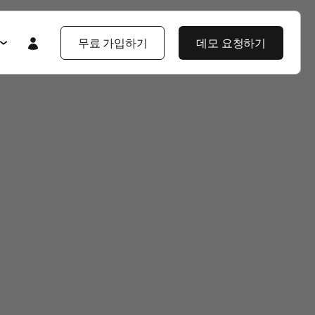
무료 가입하기
데모 요청하기
Featured
Featured
앱스플라이어 101
라이어 소개
제품 투어
제품 둘러보기
제품 둘러보기
블로그
앱스플라이어 강점
기업 솔루션
제픔 소식
헌
고객 배움 포털
보
개발자 허브
고객 이야기
엔터프라이즈급 보안
지식 센터