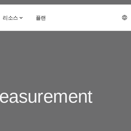
리소스
플랜
데이터 협업 스위트
이벤트 & 미디어
파트너십 솔루션
AI 에이전트 스위트
회사소개
테크 & 미디어
앱스플
 & 2026 전망치
 ROAS
데이터 관리
이벤트 & 웨비나
에이전트 허브
에이전시
CEO 
및 LTV
오디언스 활성화
온디맨드 이벤트
MCP
easurement
AWS
사회공
미디어 바잉
리테일 미디어 측정
MAMA 이벤트
채용정
브 전략
시그널 허브
스폰서 MAMA
뉴스룸
 및 수익화
데이터 클린룸
팟케스트