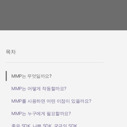
헬스 & 피트니스
성과 인덱스
소셜-to-앱
마케팅 애널리틱스
여행 및 지역 정보
디퍼드 딥링크
증분성
구독 앱
링크 관리
크리에이티브 최적화
오디언스 세그먼트
프로드 보호
목차
프로덕트 애널리틱스
MMP는 무엇일까요?
MMP는 어떻게 작동할까요?
MMP를 사용하면 어떤 이점이 있을까요?
MMP는 누구에게 필요할까요?
좋은 SDK, 나쁜 SDK, 궁극의 SDK