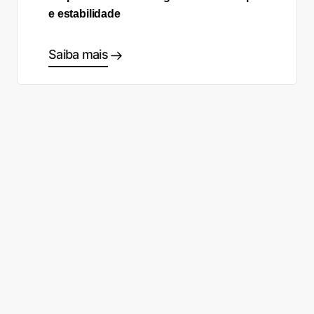
e estabilidade
Saiba mais
Comece a fazer as escolhas
certas
Fale com um especialista
Cadastro gratuito