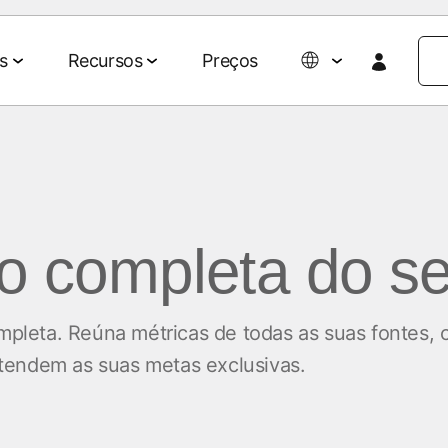
s
Recursos
Preços
Colaboração de dados
Eventos e mídia
Parcerias
Agentic AI Suite
Empresa
Parceiros de tecnologia e mídia
Sobre nós
revisões para
rios e ROAS
Gestão de dados
Eventos e webinars
Agent Hub
o completa do se
Agências
Blog do 
clientes
Ativação de audiências
Eventos on-demand
MCP
AWS
Impacto so
 omnichannel
Mensuração de retail media
Eventos do MAMA
mpleta. Reúna métricas de todas as suas fontes, 
Carreiras
Signal Hub
Seja patrocinador do
ntendem as suas metas exclusivas.
026
MAMA
Notícias
o de mídias
p
Data Clean Room
marketing
Podcasts
Histórias 