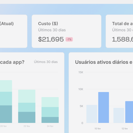
clientes
Vídeos no YouTube
linking
s