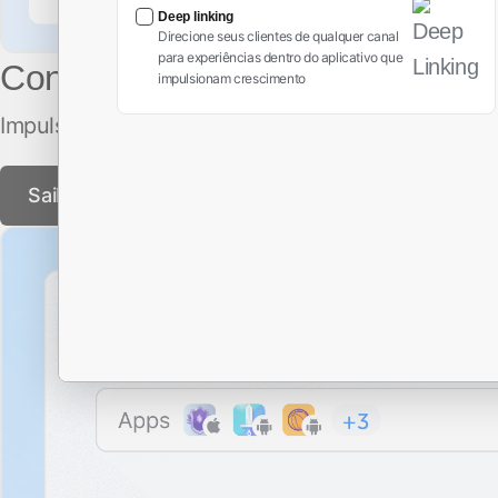
Deep linking
Direcione seus clientes de qualquer canal
para experiências dentro do aplicativo que
Conecte os usuários à experiên
impulsionam crescimento
Impulsione seu ROAS e LTV, levando os usuários d
Saiba mais