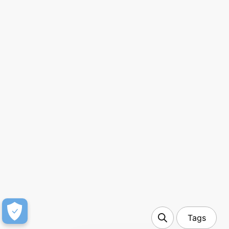
10min de leitura
A força da IA contra a fraude de anúncios: lutando
contra a inovação com mais inovação
The Flyer
Receba as últimas notícias de
marketing e insights de
especialistas direto na sua caixa
de entrada
Inscreva-se
Tags