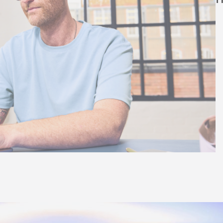
clientes
Vídeos no YouTube
linking
s