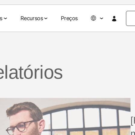
s
Recursos
Preços
Colaboração de dados
Eventos e mídia
Parcerias
Agentic AI Suite
Empresa
latórios
Parceiros de tecnologia e mídia
Sobre nós
revisões para
rios e ROAS
Gestão de dados
Eventos e webinars
Agent Hub
Agências
Blog do 
clientes
Ativação de audiências
Eventos on-demand
MCP
AWS
Impacto so
 omnichannel
Mensuração de retail media
Eventos do MAMA
Carreiras
Signal Hub
Seja patrocinador do
026
MAMA
[
Notícias
o de mídias
p
Data Clean Room
marketing
Podcasts
Histórias 