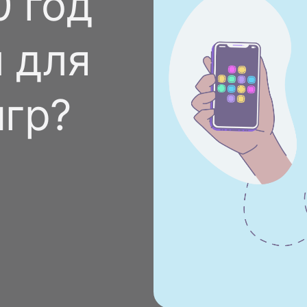
0 год
Стать спонсором
Истории 
MAMA
 для
тинга
Подкасты
Видео на YouTube
ности
гр?