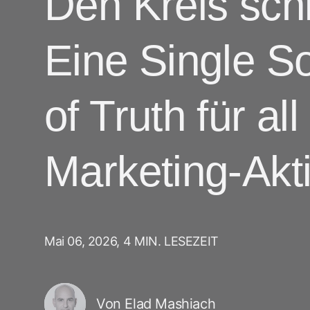
Den Kreis sch
ROI Measurement
Travel
KI in Marketing
Performance 
Deferred De
Marketing Analytics
Linking
Eine Single S
Abonnement Apps
Incrementality
Link Manage
Creative Optimization
of Truth für all
Audience Segmentation
Betrugsschutz
Marketing-Akti
Product Analytics
Mai 06, 2026,
4 MIN. LESEZEIT
Von Elad Mashiach