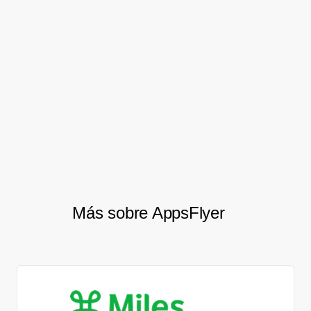
Our AppsFlyer customer success
manager provides us the best
practices to ensure AppsFlyer is
working best for Queenly.
Lacey Nakashima, Head of Growth
Más sobre AppsFlyer