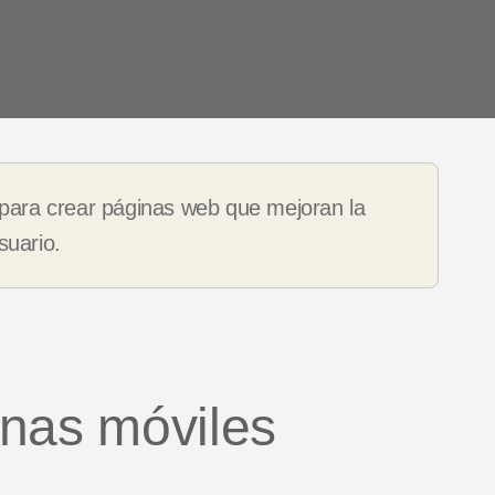
 de
es
Novedades de producto
para crear páginas web que mejoran la
suario
.
nas móviles