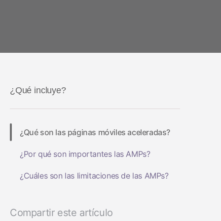
Salud y estado físico
LA IA en el
Social-to-App
Análisis de marketing
Performance Index
Viajes
marketing
Deferred Deep
Incrementalidad
Apps de suscripción
Linking
Optimización creativa
Gestión de enlac
Segmentación de la
¿Qué incluye?
audiencia
Protección contra el
fraude
¿Qué son las páginas móviles aceleradas?
Análisis de producto
¿Por qué son importantes las AMPs?
¿Cuáles son las limitaciones de las AMPs?
Compartir este artículo