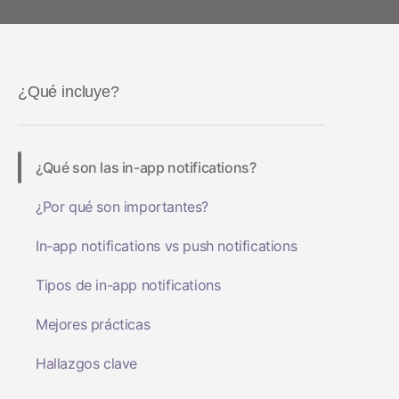
Salud y estado físico
LA IA en el
Social-to-App
Análisis de marketing
Performance Index
Viajes
marketing
Deferred Deep
Incrementalidad
Apps de suscripción
Linking
¿Qué incluye?
Optimización creativa
Gestión de enlac
Segmentación de la
audiencia
¿Qué son las in-app notifications?
Protección contra el
¿Por qué son importantes?
fraude
In-app notifications vs push notifications
Análisis de producto
Tipos de in-app notifications
Mejores prácticas
Hallazgos clave