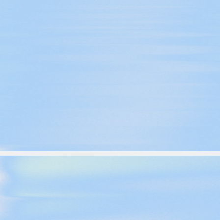
 App
ドディー