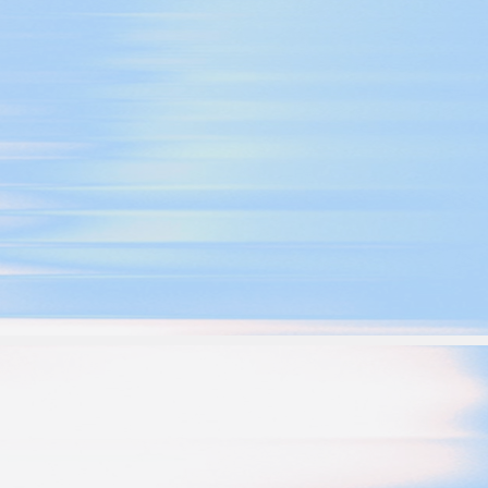
ビューション
ソーシャル to
旅行 & 交通
ROI計測
ディファー
サブスクリプションアプリ
プリンク
マーケティング分析
リンク管理
Incrementality
クリエイティブ最適化
オーディエンスセグメンテーシ
ョン
不正対策
プロダクト分析