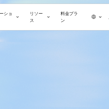
ーショ
リソー
料金プラ
ス
ン
スイート
データコラボレーションスイー
エージェンティックAIス
ョン
パートナーシップ
イベント＆メディア
ト
イート
メディア・技術パートナー
ROAS
ドトップ5と2026年の予測
イベント＆ウェビナー
データ管理
AI エージェント
広告代理店
ming
オンデマンドイベント
hub
オーディエンスアクティ
AWS
ル・メディアバイイング
Commerce
MAMAイベント
ベーション
MCP
p
ブ戦略
ップレポート
MAMAスポンサー
リテールメディア計測
App
& マネタイズ
ケティングベンチマーク
ポッドキャスト
Signal Hub
 App
 Index
YouTube
データクリーンルーム