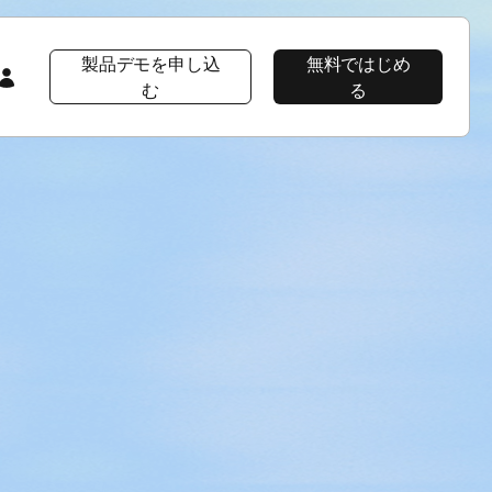
製品デモを申し込
無料ではじめ
む
る
会社情報
注目コンテンツ
注目コンテンツ
AppsFlyer 101
会社概要
プロダクト ツアー
プロダクトツアー
プロダクトツアー
CEOブログ
AppsFlyerの優位性
イベント＆ウェビナー
プロダクトニュース
ソーシャルインパクト
ラーニングポータル
採用情報
Developer Hub
エンタープライズ向けセキュリティ
導入事例
パッケージ
ニュースルーム
ヘルプページ
導入事例Wolt
プロダクトニュース