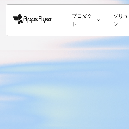
プロダク
ソリュ
ト
ン
ディープリンク
計測スイート
業種別ソリューション
ブログ
目標別ソリューシ
調査・レポート
モバイルアトリビューション
ゲーム
アトリビューション
ユーザー獲得 & 
データトレン
Web to App
Webアトリビューション
銀行・金融サービス
オムニチャネルマーケティング
継続率 & LTV
State of Ga
QR to App
CTVアトリビューション
eコマース
ディープリンク
オムニチャネ
State of e
メール to Ap
PC・コンソールアトリビュー
エンターテインメント
データコラボレーション
クリエイティ
ワールドカ
テキスト to 
ション
フード・ドリンク & QSR
マーケティングにおけるAI
メディア販売 
アプリマー
リファラル to
クロスプラットフォームアトリ
ヘルス & フィットネス
Performance