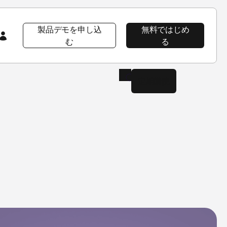
製品デモを申し込
無料ではじめ
む
る
定期購読
会社情報
注目コンテンツ
注目コンテンツ
AppsFlyer 101
会社概要
プロダクト ツアー
プロダクトツアー
プロダクトツアー
CEOブログ
AppsFlyerの優位性
イベント＆ウェビナー
プロダクトニュース
ソーシャルインパクト
ラーニングポータル
採用情報
Developer Hub
エンタープライズ向けセキュリティ
導入事例
パッケージ
ニュースルーム
ヘルプページ