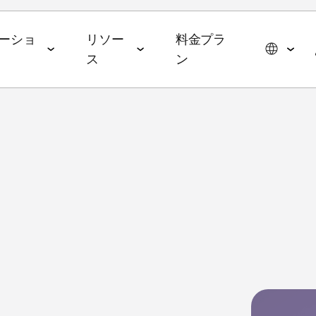
ーショ
リソー
料金プラ
ス
ン
スイート
データコラボレーションスイー
エージェンティックAIス
ョン
パートナーシップ
イベント＆メディア
ト
イート
メディア・技術パートナー
ROAS
ドトップ5と2026年の予測
イベント＆ウェビナー
データ管理
AI エージェント
広告代理店
ming
オンデマンドイベント
hub
オーディエンスアクティ
AWS
ル・メディアバイイング
Commerce
MAMAイベント
ベーション
MCP
p
ブ戦略
ップレポート
MAMAスポンサー
リテールメディア計測
App
& マネタイズ
ケティングベンチマーク
ポッドキャスト
Signal Hub
 App