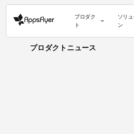
プロダク
ソリュ
ト
ン
プロダクトニュース
ディープリンク
計測スイート
業種別ソリューション
ブログ
目標別ソリューシ
調査・レポート
モバイルアトリビューション
ゲーム
アトリビューション
ユーザー獲得 & 
データトレン
Web to App
Webアトリビューション
銀行・金融サービス
オムニチャネルマーケティング
継続率 & LTV
State of Ga
QR to App
CTVアトリビューション
eコマース
ディープリンク
オムニチャネ
State of e
メール to Ap
PC・コンソールアトリビュー
エンターテインメント
データコラボレーション
クリエイティ
ワールドカ
テキスト to 
ション
フード・ドリンク & QSR
マーケティングにおけるAI
メディア販売 
アプリマー
リファラル to
クロスプラットフォームアトリ