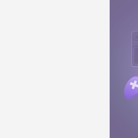
 Index
YouTube
データクリーンルーム
 App
ドディー
PCおよび
測ソリュ
ゲームの
に確立