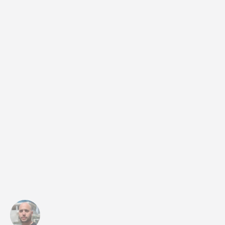
ヘルス & フィットネス
Performance
ビューション
ソーシャル to
プロダクトニュース
旅行 & 交通
ROI計測
ディファー
AppsFlyerの
サブスクリプションアプリ
プリンク
マーケティング分析
リンク管理
Incrementality
コンソール計
クリエイティブ最適化
オーディエンスセグメンテーシ
ーションで、
ョン
不正対策
収益源を新た
プロダクト分析
執筆者 Gaston Rendelstein