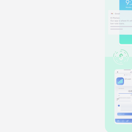
Histórias 
clientes
Vídeos no YouTube
linking
clientes
Vídeos no YouTube
X e
linking
s
s
ara o
e