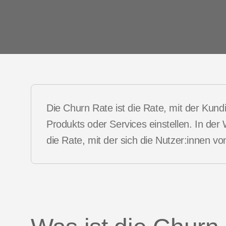
Customer 
ng Benchmarks
p
Index
ep
ment
Die Churn Rate ist die Rate, mit der Kun
Produkts oder Services einstellen. In der
die Rate, mit der sich die Nutzer:innen v