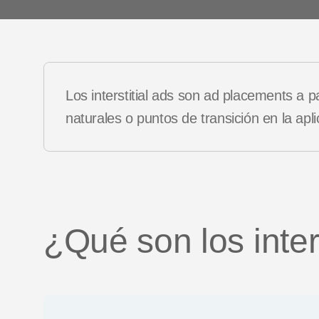
Casos
Podcasts
client
Vídeos de YouTube
Los interstitial ads son ad placements a
es
naturales o puntos de transición en la apl
¿Qué son los inter