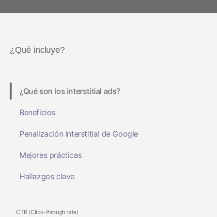
Salud y estado físico
LA IA en el
Social-to-App
Análisis de marketing
Performance Index
Viajes
marketing
Deferred Deep
Incrementalidad
Apps de suscripción
Linking
¿Qué incluye?
Optimización creativa
Gestión de enlac
Segmentación de la
audiencia
¿Qué son los interstitial ads?
Protección contra el
Beneficios
fraude
Penalización interstitial de Google
Análisis de producto
Mejores prácticas
Hallazgos clave
CTR (Click-through rate)