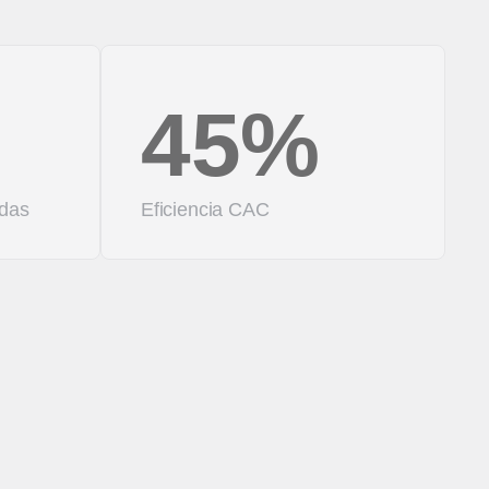
45%
das
Eficiencia CAC