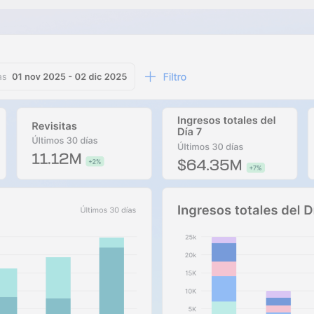
client
Vídeos de YouTube
es