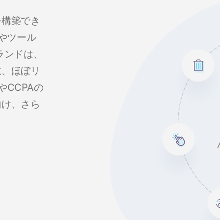
を構築でき
やツール
ランドは、
に、ほぼリ
やCCPAの
向け、さら