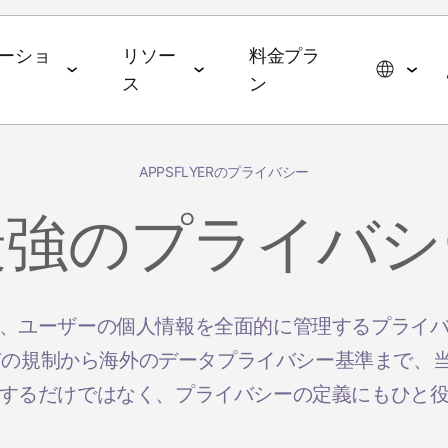
ーショ
リソー
料金プラ
ス
ン
APPSFLYERのプライバシー
スイート
データコラボレーションスイー
エージェンティックAIス
ョン
パートナーシップ
イベント＆メディア
ト
イート
最強のプライバシ
メディア・技術パートナー
ROAS
ドトップ5と2026年の予測
イベント＆ウェビナー
データ管理
AI エージェント
広告代理店
ming
オンデマンドイベント
hub
オーディエンスアクティ
AWS
ル・メディアバイイング
Commerce
MAMAイベント
、ユーザーの個人情報を全面的に管理するプライ
ベーション
MCP
p
有の規制から海外のデータプライバシー基準まで、
ブ戦略
ップレポート
MAMAスポンサー
リテールメディア計測
App
するだけではなく、プライバシーの定義にもひと
& マネタイズ
ケティングベンチマーク
ポッドキャスト
Signal Hub
 App
 Index
YouTube
データクリーンルーム