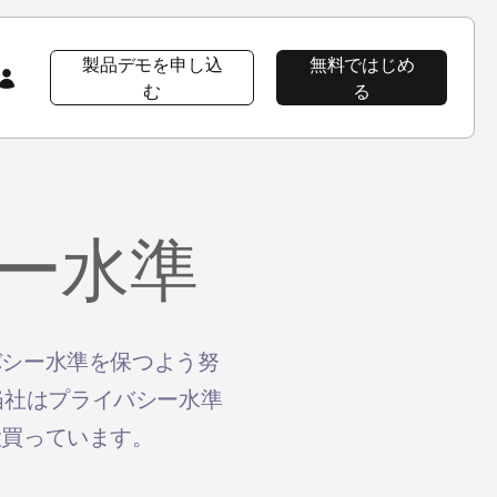
製品デモを申し込
無料ではじめ
む
る
会社情報
注目コンテンツ
注目コンテンツ
AppsFlyer 101
ー水準
会社概要
プロダクト ツアー
プロダクトツアー
プロダクトツアー
CEOブログ
AppsFlyerの優位性
イベント＆ウェビナー
プロダクトニュース
ソーシャルインパクト
ラーニングポータル
バシー水準を保つよう努
当社はプライバシー水準
採用情報
Developer Hub
エンタープライズ向けセキュリティ
導入事例
役買っています。
パッケージ
ニュースルーム
ヘルプページ
導入事例Wolt
プロダクトニュース