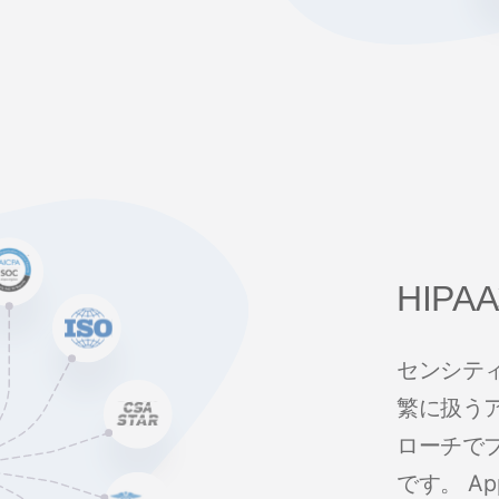
HIP
センシテ
繁に扱う
ローチで
です。 A