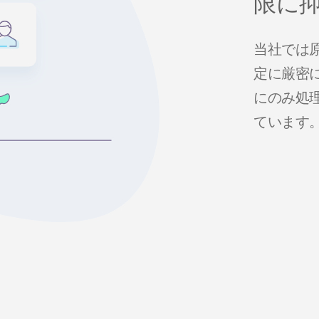
限に
当社では
定に厳密
にのみ処
ています