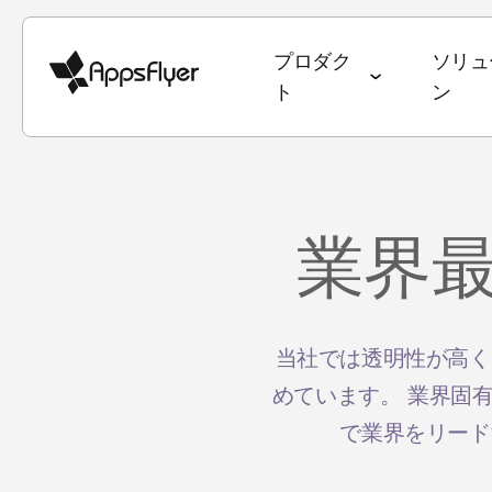
プロダク
ソリュ
ト
ン
ディープリンク
計測スイート
業種別ソリューション
ブログ
目標別ソリューシ
調査・レポート
業界
モバイルアトリビューション
ゲーム
アトリビューション
ユーザー獲得 & 
データトレン
Web to App
Webアトリビューション
銀行・金融サービス
オムニチャネルマーケティング
継続率 & LTV
State of Ga
QR to App
CTVアトリビューション
eコマース
ディープリンク
オムニチャネ
State of e
当社では透明性が高く
メール to Ap
めています。 業界固
PC・コンソールアトリビュー
エンターテインメント
データコラボレーション
クリエイティ
ワールドカ
テキスト to 
ション
で業界をリード
フード・ドリンク & QSR
マーケティングにおけるAI
メディア販売 
アプリマー
リファラル to
クロスプラットフォームアトリ
ヘルス & フィットネス
Performance