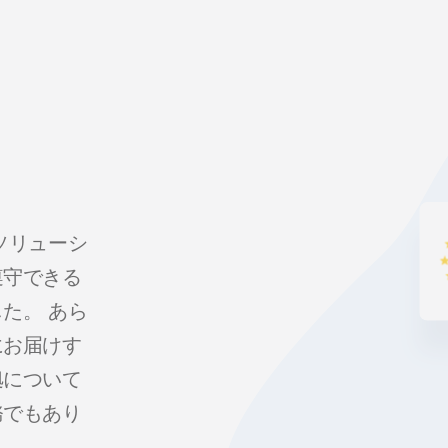
ソリューシ
遵守できる
た。 あら
にお届けす
拠について
務でもあり