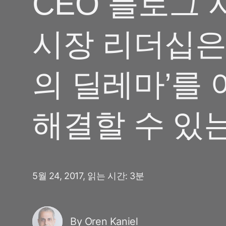
CEO 블로그 
마케팅 애널리틱스
여행 및 지역 정보
디퍼드 딥링크
증분성
시장 리더십은
구독 앱
링크 관리
크리에이티브 최적화
오디언스 세그먼트
의 딜레마’를
프로드 보호
프로덕트 애널리틱스
해결할 수 있
5월 24, 2017,
읽는 시간: 3분
By Oren Kaniel