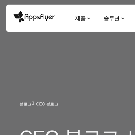
제품
솔루션
측정 스위트
산업별 솔루션
블로그
리서치 & 리포트
딥링킹 스위트
목적별 솔루션
모바일 어트리뷰션
게임
모바일 어트리뷰션
2025 Top5 트렌드
웹-to-앱
신규 유저 및
금융
옴니채널 마케팅
게이밍 산업
QR-to-앱
고객 잔존율 
CTV 어트리뷰션
전자상거래
딥링킹
전자상거래 산업
이메일-to-앱
옴니 채널 
PC & 콘솔 어트리뷰션
블로그
CEO 블로그
엔터테인먼트
데이터 협업
월드컵 보고서
텍스트-to-앱
크리에이티
크로스 플랫폼 측정
요식업
마케팅과 AI
앱 마케팅 벤치마크
리퍼럴-to-앱
미디어 셀링
ROI 측정
헬스 & 피트니스
성과 인덱스
소셜-to-앱