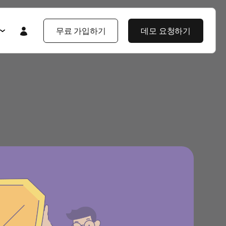
무료 가입하기
데모 요청하기
Featured
Featured
앱스플라이어 101
라이어 소개
제품 투어
제품 둘러보기
제품 둘러보기
블로그
앱스플라이어 강점
기업 솔루션
제픔 소식
헌
고객 배움 포털
보
개발자 허브
고객 이야기
엔터프라이즈급 보안
지식 센터
야기
제품 소식