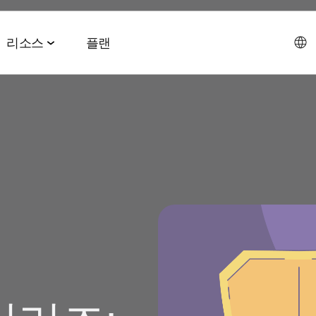
리소스
플랜
데이터 협업 스위트
이벤트 & 미디어
파트너십 솔루션
AI 에이전트 스위트
회사소개
테크 & 미디어
앱스플
 & 2026 전망치
 ROAS
데이터 관리
이벤트 & 웨비나
에이전트 허브
에이전시
CEO 
및 LTV
오디언스 활성화
온디맨드 이벤트
MCP
AWS
사회공
미디어 바잉
리테일 미디어 측정
MAMA 이벤트
채용정
브 전략
시그널 허브
스폰서 MAMA
뉴스룸
 및 수익화
데이터 클린룸
팟케스트
고객 이
Youtube 비디오