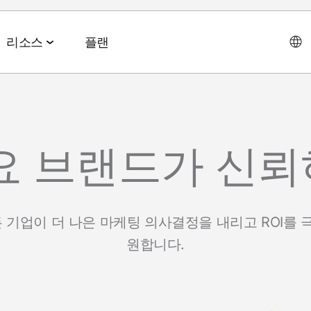
리소스
플랜
데이터 협업 스위트
이벤트 & 미디어
파트너십 솔루션
AI 에이전트 스위트
회사소개
요 브랜드가 신
테크 & 미디어
앱스플
 & 2026 전망치
 ROAS
데이터 관리
이벤트 & 웨비나
에이전트 허브
에이전시
CEO 
및 LTV
오디언스 활성화
온디맨드 이벤트
MCP
기업이 더 나은 마케팅 의사결정을 내리고 ROI를 
AWS
사회공
미디어 바잉
리테일 미디어 측정
MAMA 이벤트
원합니다.
채용정
브 전략
시그널 허브
스폰서 MAMA
뉴스룸
 및 수익화
데이터 클린룸
팟케스트
고객 이
Youtube 비디오