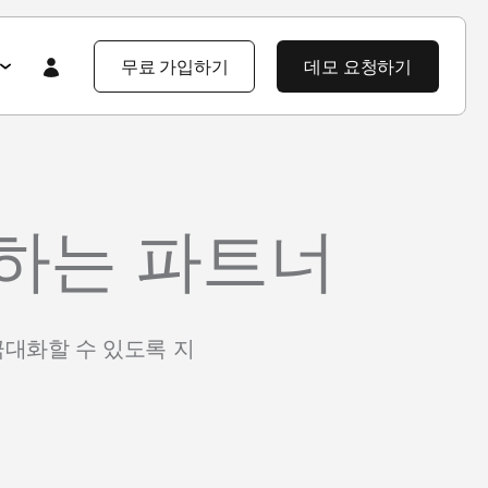
무료 가입하기
데모 요청하기
Featured
Featured
앱스플라이어 101
뢰하는 파트너
라이어 소개
제품 투어
제품 둘러보기
제품 둘러보기
블로그
앱스플라이어 강점
기업 솔루션
제픔 소식
극대화할 수 있도록 지
헌
고객 배움 포털
보
개발자 허브
고객 이야기
엔터프라이즈급 보안
지식 센터
야기
제품 소식