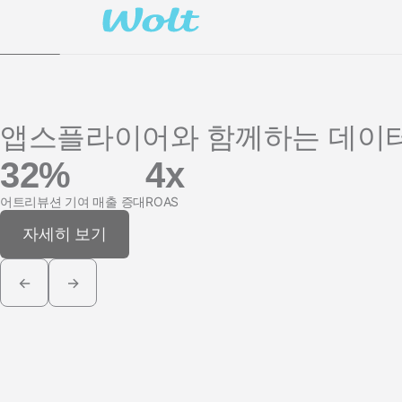
마케팅 애널리틱스
여행 및 지역 정보
디퍼드 딥링크
증분성
구독 앱
링크 관리
크리에이티브 최적화
오디언스 세그먼트
앱스플라이어와 함께하는 데이터
프로드 보호
32%
4x
프로덕트 애널리틱스
어트리뷰션 기여 매출 증대
ROAS
자세히 보기
←
→