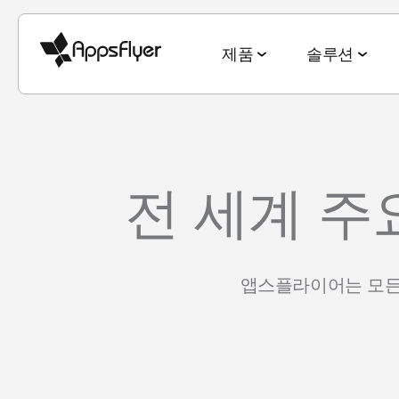
제품
솔루션
측정 스위트
산업별 솔루션
블로그
리서치 & 리포트
딥링킹 스위트
목적별 솔루션
전 세계 주
모바일 어트리뷰션
게임
모바일 어트리뷰션
2025 Top5 트렌드
웹-to-앱
신규 유저 및
금융
옴니채널 마케팅
게이밍 산업
QR-to-앱
고객 잔존율 
CTV 어트리뷰션
앱스플라이어는 모든 
전자상거래
딥링킹
전자상거래 산업
이메일-to-앱
옴니 채널 
PC & 콘솔 어트리뷰션
엔터테인먼트
데이터 협업
월드컵 보고서
텍스트-to-앱
크리에이티
크로스 플랫폼 측정
요식업
마케팅과 AI
앱 마케팅 벤치마크
리퍼럴-to-앱
미디어 셀링
ROI 측정
헬스 & 피트니스
성과 인덱스
소셜-to-앱