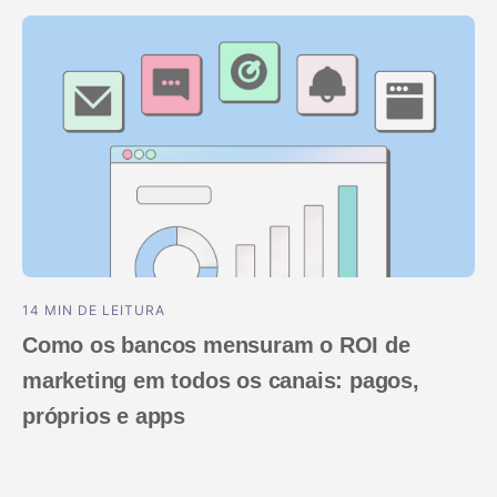
Performance Index
Marketing analytics
Viagens
Deferred deep 
IA no marketing
Incrementalidade
Apps de assinatura
Gestão de link
Otimização de criativos
Segmentação de audiências
Proteção contra fraudes
Product analytics
14 MIN DE LEITURA
Como os bancos mensuram o ROI de
marketing em todos os canais: pagos,
próprios e apps