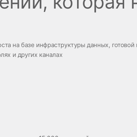
ений, которая
Стать спонсором
Истории 
MAMA
тинга
Подкасты
Видео на YouTube
ности
ста на базе инфраструктуры данных, готовой 
олях и других каналах