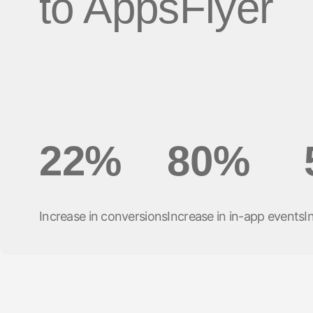
to AppsFlyer
ビューション
ソーシャル to
旅行 & 交通
ROI計測
ディファー
サブスクリプションアプリ
プリンク
マーケティング分析
リンク管理
Incrementality
クリエイティブ最適化
22%
80%
オーディエンスセグメンテーシ
ョン
不正対策
Increase in conversions
Increase in in-app events
I
プロダクト分析