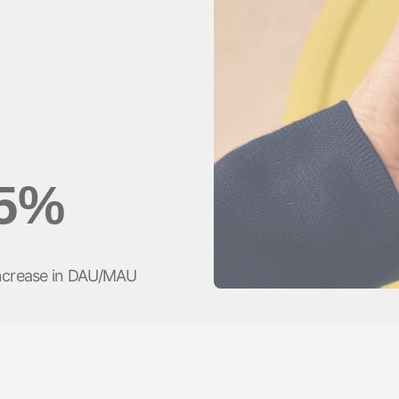
 App
ドディー
5%
ncrease in DAU/MAU