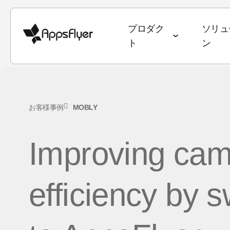
プロダク
ソリュ
ト
ン
ディープリンク
計測スイート
業種別ソリューション
ブログ
目標別ソリューシ
調査・レポート
お客様事例
MOBLY
モバイルアトリビューション
ゲーム
アトリビューション
ユーザー獲得 & 
データトレン
Web to App
Improving ca
Webアトリビューション
銀行・金融サービス
オムニチャネルマーケティング
継続率 & LTV
State of Ga
QR to App
CTVアトリビューション
eコマース
ディープリンク
オムニチャネ
State of e
メール to Ap
efficiency by s
PC・コンソールアトリビュー
エンターテインメント
データコラボレーション
クリエイティ
ワールドカ
テキスト to 
ション
フード・ドリンク & QSR
マーケティングにおけるAI
メディア販売 
アプリマー
リファラル to
クロスプラットフォームアトリ
ヘルス & フィットネス
Performance