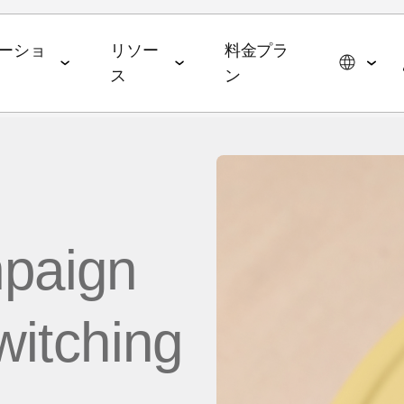
ーショ
リソー
料金プラ
ス
ン
スイート
データコラボレーションスイー
エージェンティックAIス
ョン
パートナーシップ
イベント＆メディア
ト
イート
メディア・技術パートナー
ROAS
ドトップ5と2026年の予測
イベント＆ウェビナー
データ管理
AI エージェント
mpaign
広告代理店
ming
オンデマンドイベント
hub
オーディエンスアクティ
AWS
ル・メディアバイイング
Commerce
MAMAイベント
ベーション
MCP
p
witching
ブ戦略
ップレポート
MAMAスポンサー
リテールメディア計測
App
& マネタイズ
ケティングベンチマーク
ポッドキャスト
Signal Hub
 App
 Index
YouTube
データクリーンルーム