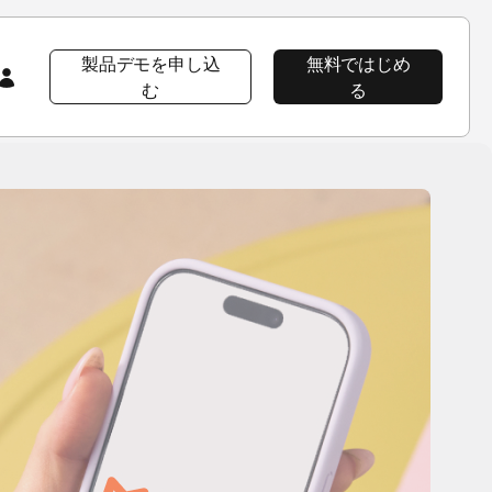
製品デモを申し込
無料ではじめ
む
る
会社情報
注目コンテンツ
注目コンテンツ
AppsFlyer 101
会社概要
プロダクト ツアー
プロダクトツアー
プロダクトツアー
CEOブログ
AppsFlyerの優位性
イベント＆ウェビナー
プロダクトニュース
ソーシャルインパクト
ラーニングポータル
採用情報
Developer Hub
エンタープライズ向けセキュリティ
導入事例
パッケージ
ニュースルーム
ヘルプページ
導入事例Wolt
プロダクトニュース