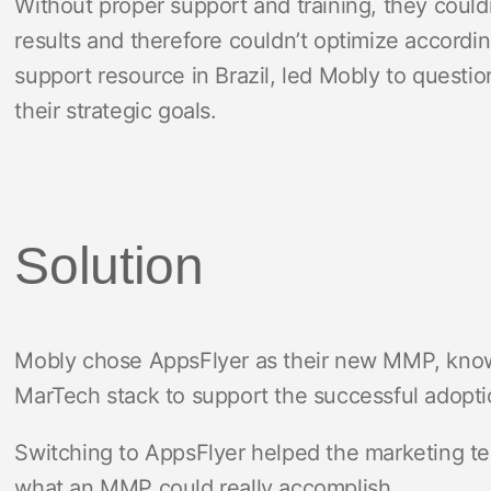
Without proper support and training, they could
results and therefore couldn’t optimize accordin
support resource in Brazil, led Mobly to quest
their strategic goals.
Solution
Mobly chose AppsFlyer as their new MMP, know
MarTech stack to support the successful adopti
Switching to AppsFlyer helped the marketing te
what an MMP could really accomplish.