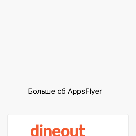
focus regarding retention.
After migrating to AppsFlyer, Mobly saw a
22%
, an 80%
increase in their conversion rate
increase in total weekly in-app sessions,
and a 5% increase in the stickiness of
/
.
DAU
MAU
Больше об AppsFlyer