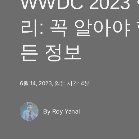
WWDC 202
마케팅 애널리틱스
여행 및 지역 정보
디퍼드 딥링크
증분성
리: 꼭 알아야 
구독 앱
링크 관리
크리에이티브 최적화
오디언스 세그먼트
든 정보
프로드 보호
프로덕트 애널리틱스
6월 14, 2023,
읽는 시간: 4분
By Roy Yanai