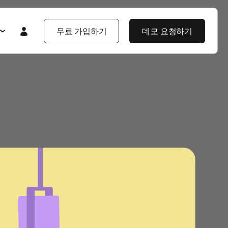
무료 가입하기
데모 요청하기
Featured
Featured
앱스플라이어 101
라이어 소개
제품 투어
제품 둘러보기
제품 둘러보기
블로그
앱스플라이어 강점
기업 솔루션
제픔 소식
헌
고객 배움 포털
보
개발자 허브
고객 이야기
엔터프라이즈급 보안
지식 센터
야기
제품 소식