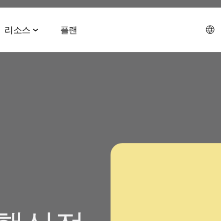
리소스
플랜
데이터 협업 스위트
이벤트 & 미디어
파트너십 솔루션
AI 에이전트 스위트
회사소개
테크 & 미디어
앱스플
 & 2026 전망치
 ROAS
데이터 관리
이벤트 & 웨비나
에이전트 허브
에이전시
CEO 
및 LTV
오디언스 활성화
온디맨드 이벤트
MCP
AWS
사회공
미디어 바잉
리테일 미디어 측정
MAMA 이벤트
채용정
브 전략
시그널 허브
스폰서 MAMA
뉴스룸
 및 수익화
데이터 클린룸
팟케스트
고객 이
Youtube 비디오