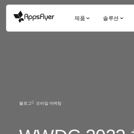
제품
솔루션
측정 스위트
산업별 솔루션
블로그
리서치 & 리포트
딥링킹 스위트
목적별 솔루션
모바일 어트리뷰션
게임
모바일 어트리뷰션
2025 Top5 트렌드
웹-to-앱
신규 유저 및
금융
옴니채널 마케팅
게이밍 산업
QR-to-앱
고객 잔존율 
CTV 어트리뷰션
전자상거래
딥링킹
전자상거래 산업
이메일-to-앱
옴니 채널 
PC & 콘솔 어트리뷰션
블로그
모바일 마케팅
엔터테인먼트
데이터 협업
월드컵 보고서
텍스트-to-앱
크리에이티
크로스 플랫폼 측정
요식업
마케팅과 AI
앱 마케팅 벤치마크
리퍼럴-to-앱
미디어 셀링
ROI 측정
헬스 & 피트니스
성과 인덱스
소셜-to-앱