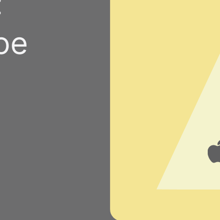
:
Стать спонсором
Истории 
MAMA
ое
тинга
Подкасты
Видео на YouTube
ности