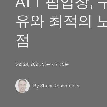
ATT 팝업창, 
마케팅 애널리틱스
여행 및 지역 정보
디퍼드 딥링크
증분성
유와 최적의 
구독 앱
링크 관리
크리에이티브 최적화
오디언스 세그먼트
점
프로드 보호
프로덕트 애널리틱스
5월 24, 2021,
읽는 시간: 5분
By Shani Rosenfelder