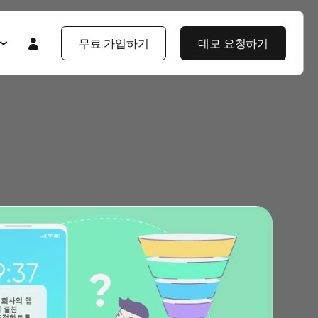
무료 가입하기
데모 요청하기
Featured
Featured
앱스플라이어 101
라이어 소개
제품 투어
제품 둘러보기
제품 둘러보기
블로그
앱스플라이어 강점
기업 솔루션
제픔 소식
헌
고객 배움 포털
보
개발자 허브
고객 이야기
엔터프라이즈급 보안
지식 센터
야기
제품 소식