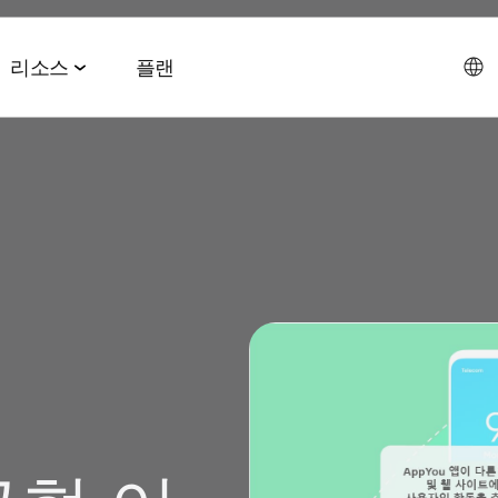
리소스
플랜
데이터 협업 스위트
이벤트 & 미디어
파트너십 솔루션
AI 에이전트 스위트
회사소개
테크 & 미디어
앱스플
 & 2026 전망치
 ROAS
데이터 관리
이벤트 & 웨비나
에이전트 허브
에이전시
CEO 
및 LTV
오디언스 활성화
온디맨드 이벤트
MCP
AWS
사회공
미디어 바잉
리테일 미디어 측정
MAMA 이벤트
채용정
브 전략
시그널 허브
스폰서 MAMA
뉴스룸
 및 수익화
데이터 클린룸
팟케스트
고객 이
Youtube 비디오