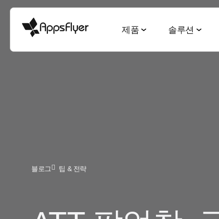
제품
솔루션
측정 스위트
산업별 솔루션
블로그
리서치 & 리포트
딥링킹 스위트
목적별 솔루션
모바일 어트리뷰션
게임
모바일 어트리뷰션
2025 Top5 트렌드
웹-to-앱
신규 유저 및
금융
옴니채널 마케팅
게이밍 산업
QR-to-앱
고객 잔존율 
CTV 어트리뷰션
전자상거래
딥링킹
전자상거래 산업
이메일-to-앱
옴니 채널 
PC & 콘솔 어트리뷰션
블로그
팁 & 전략
엔터테인먼트
데이터 협업
월드컵 보고서
텍스트-to-앱
크리에이티
크로스 플랫폼 측정
요식업
마케팅과 AI
앱 마케팅 벤치마크
리퍼럴-to-앱
미디어 셀링
ROI 측정
헬스 & 피트니스
성과 인덱스
소셜-to-앱