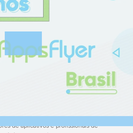
tria os princípios centrais da AppsFlyer, de
 antes já publicados oficialmente lá em
es de aplicativos e profissionais de