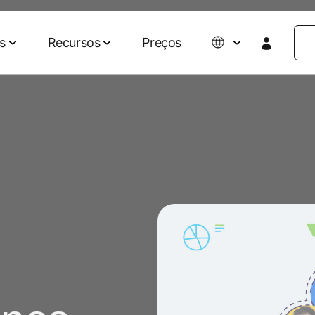
s
Recursos
Preços
Colaboração de dados
Eventos e mídia
Parcerias
Agentic AI Suite
Empresa
Parceiros de tecnologia e mídia
Sobre nós
revisões para
rios e ROAS
Gestão de dados
Eventos e webinars
Agent Hub
Agências
Blog do 
clientes
Ativação de audiências
Eventos on-demand
MCP
AWS
Impacto so
 omnichannel
Mensuração de retail media
Eventos do MAMA
Carreiras
Signal Hub
Seja patrocinador do
026
MAMA
Notícias
o de mídias
p
Data Clean Room
marketing
Podcasts
Histórias 