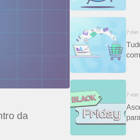
7 min
Tudo
com
7 min
Asce
ntro da
par