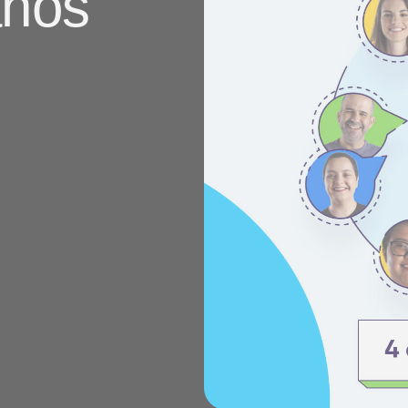
anos
clientes
Vídeos no YouTube
linking
s