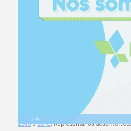
Durante 2021, reforçamos para toda a indús
nos mantermos imparciais e independentes,
2:49
2015
e
2018
. Representar os desenvolvedor