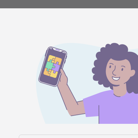
Histórias 
clientes
Vídeos no YouTube
linking
s