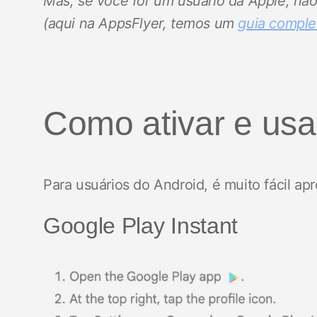
Mas, se você for um usuário da Apple, nã
(aqui na AppsFlyer, temos um
guia comple
Como ativar e usa
Para usuários do Android, é muito fácil ap
Google Play Instant