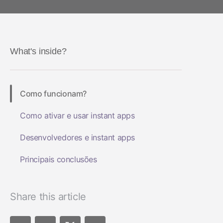
Mensuração de ROI
Saúde e fitness
Social-to-app
dados
Performance Index
Marketing analytics
Viagens
Deferred deep 
IA no marketing
Incrementalidade
Apps de assinatura
Gestão de link
What's inside?
Otimização de criativos
Segmentação de audiências
Como funcionam?
Proteção contra fraudes
Como ativar e usar instant apps
Product analytics
Desenvolvedores e instant apps
Principais conclusões
Share this article