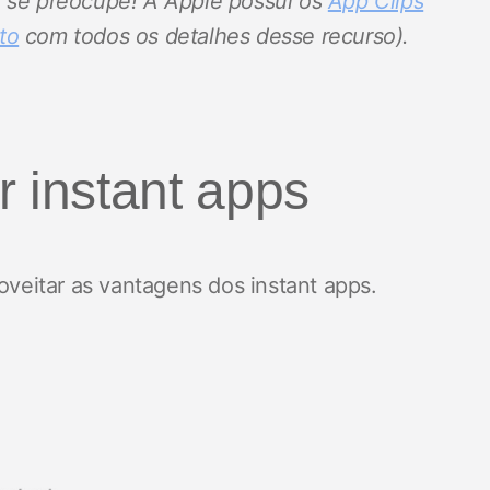
o se preocupe! A Apple possui os
App Clips
to
com todos os detalhes desse recurso).
r instant apps
roveitar as vantagens dos instant apps.