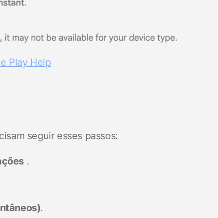
e Play Help
ecisam seguir esses passos:
cações
.
antâneos)
.