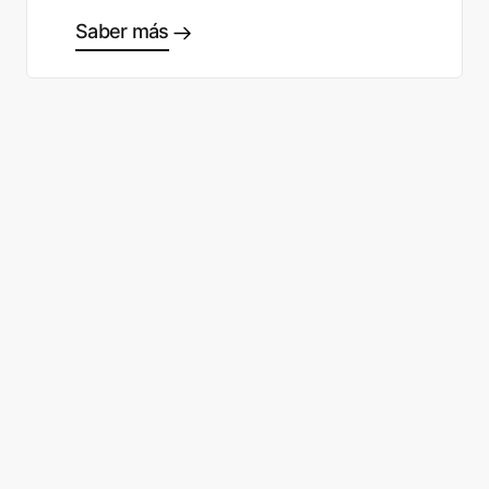
Saber más
¿Listo para empezar a tomar
buenas decisiones?
Solicita una demo
Regístrate gratis