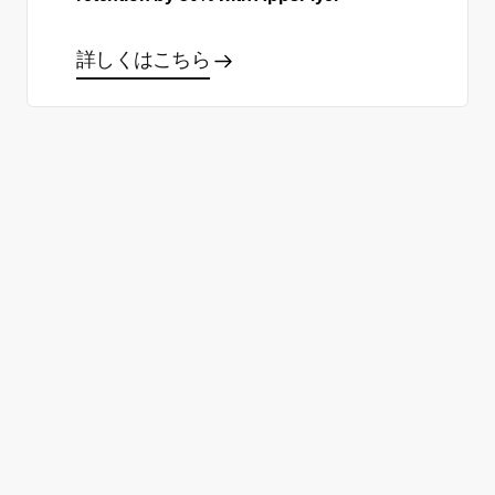
詳しくはこちら
あなた自身のサクセスストー
リーを作る準備はできました
か？
製品デモを申し込む
無料ではじめる