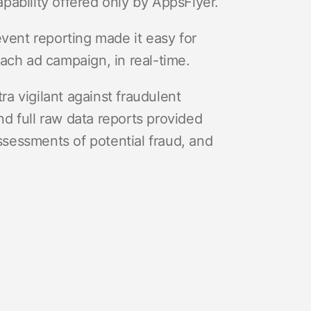
pability offered only by AppsFlyer.
event reporting made it easy for
each ad campaign, in real-time.
a vigilant against fraudulent
d full raw data reports provided
sessments of potential fraud, and