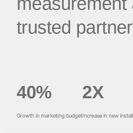
measurement 
ビューション
ソーシャル to
旅行 & 交通
ROI計測
ディファー
trusted partner
サブスクリプションアプリ
プリンク
マーケティング分析
リンク管理
Incrementality
クリエイティブ最適化
オーディエンスセグメンテーシ
ョン
不正対策
40%
2X
プロダクト分析
Growth in marketing budget
Increase in new instal