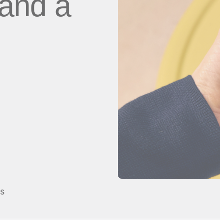
and a
 App
ドディー
ls