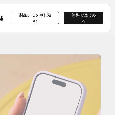
製品デモを申し込
無料ではじめ
む
る
会社情報
注目コンテンツ
注目コンテンツ
AppsFlyer 101
会社概要
プロダクト ツアー
プロダクトツアー
プロダクトツアー
CEOブログ
AppsFlyerの優位性
イベント＆ウェビナー
プロダクトニュース
ソーシャルインパクト
ラーニングポータル
採用情報
Developer Hub
エンタープライズ向けセキュリティ
導入事例
パッケージ
ニュースルーム
ヘルプページ
導入事例Wolt
プロダクトニュース