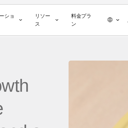
ーショ
リソー
料金プラ
ス
ン
スイート
データコラボレーションスイー
エージェンティックAIス
ョン
パートナーシップ
イベント＆メディア
ト
イート
メディア・技術パートナー
ROAS
ドトップ5と2026年の予測
イベント＆ウェビナー
データ管理
AI エージェント
owth
広告代理店
ming
オンデマンドイベント
hub
オーディエンスアクティ
AWS
ル・メディアバイイング
Commerce
MAMAイベント
ベーション
MCP
p
e
ブ戦略
ップレポート
MAMAスポンサー
リテールメディア計測
App
& マネタイズ
ケティングベンチマーク
ポッドキャスト
Signal Hub
 App
 Index
YouTube
データクリーンルーム