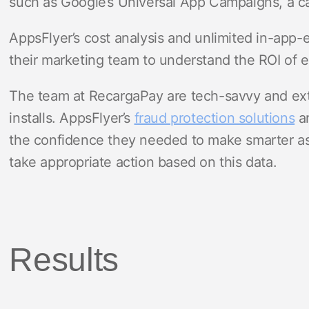
such as Google’s Universal App Campaigns, a ca
AppsFlyer’s cost analysis and unlimited in-app-
their marketing team to understand the ROI of 
The team at RecargaPay are tech-savvy and extr
installs. AppsFlyer’s
fraud protection solutions
an
the confidence they needed to make smarter as
take appropriate action based on this data.
Results