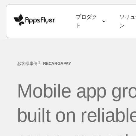
プロダク
ソリュ
ト
ン
ディープリンク
計測スイート
業種別ソリューション
ブログ
目標別ソリューシ
調査・レポート
お客様事例
RECARGAPAY
モバイルアトリビューション
ゲーム
アトリビューション
ユーザー獲得 & 
データトレン
Web to App
Mobile app gr
Webアトリビューション
銀行・金融サービス
オムニチャネルマーケティング
継続率 & LTV
State of Ga
QR to App
CTVアトリビューション
eコマース
ディープリンク
オムニチャネ
State of e
メール to Ap
built on reliabl
PC・コンソールアトリビュー
エンターテインメント
データコラボレーション
クリエイティ
ワールドカ
テキスト to 
ション
フード・ドリンク & QSR
マーケティングにおけるAI
メディア販売 
アプリマー
リファラル to
クロスプラットフォームアトリ
ヘルス & フィットネス
Performance