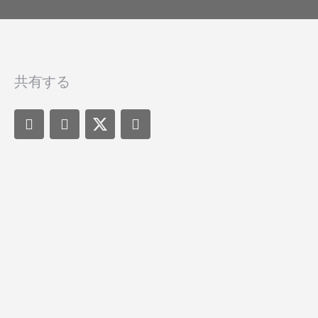
ヘルス & フィットネス
Performance
ビューション
ソーシャル to
旅行 & 交通
ROI計測
ディファー
サブスクリプションアプリ
プリンク
マーケティング分析
共有する
リンク管理
Incrementality
クリエイティブ最適化
オーディエンスセグメンテーシ
ョン
不正対策
プロダクト分析