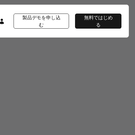
製品デモを申し込
無料ではじめ
む
る
会社情報
注目コンテンツ
注目コンテンツ
AppsFlyer 101
会社概要
プロダクト ツアー
プロダクトツアー
プロダクトツアー
CEOブログ
AppsFlyerの優位性
イベント＆ウェビナー
プロダクトニュース
ソーシャルインパクト
ラーニングポータル
採用情報
Developer Hub
エンタープライズ向けセキュリティ
導入事例
パッケージ
ニュースルーム
ヘルプページ