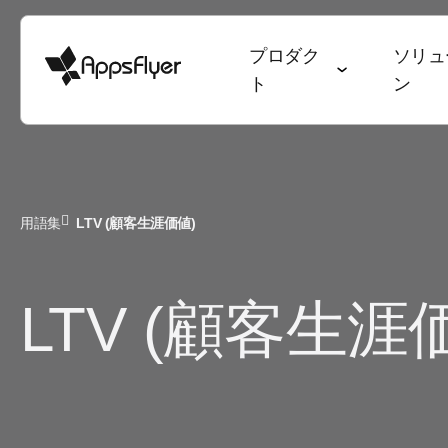
プロダク
ソリュ
ト
ン
ディープリンク
計測スイート
業種別ソリューション
ブログ
目標別ソリューシ
調査・レポート
用語集
LTV (顧客生涯価値)
モバイルアトリビューション
ゲーム
アトリビューション
ユーザー獲得 & 
データトレン
Web to App
Webアトリビューション
銀行・金融サービス
オムニチャネルマーケティング
継続率 & LTV
State of Ga
LTV (顧客生涯
QR to App
CTVアトリビューション
eコマース
ディープリンク
オムニチャネ
State of e
メール to Ap
PC・コンソールアトリビュー
エンターテインメント
データコラボレーション
クリエイティ
ワールドカ
テキスト to 
ション
フード・ドリンク & QSR
マーケティングにおけるAI
メディア販売 
アプリマー
リファラル to
クロスプラットフォームアトリ