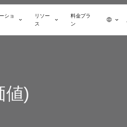
ーショ
リソー
料金プラ
ス
ン
スイート
データコラボレーションスイー
エージェンティックAIス
ョン
パートナーシップ
イベント＆メディア
ト
イート
メディア・技術パートナー
ROAS
ドトップ5と2026年の予測
イベント＆ウェビナー
データ管理
AI エージェント
広告代理店
ming
オンデマンドイベント
hub
価値)
オーディエンスアクティ
AWS
ル・メディアバイイング
Commerce
MAMAイベント
ベーション
MCP
p
ブ戦略
ップレポート
MAMAスポンサー
リテールメディア計測
App
& マネタイズ
ケティングベンチマーク
ポッドキャスト
Signal Hub
 App