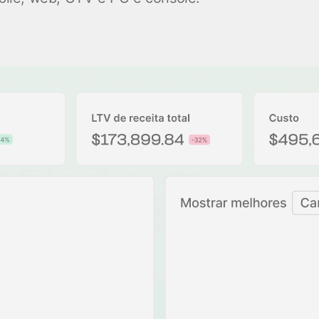
clientes
Vídeos no YouTube
linking
s