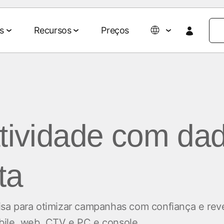
s
Recursos
Preços
Colaboração de dados
Eventos e mídia
Parcerias
Agentic AI Suite
Empresa
Parceiros de tecnologia e mídia
Sobre nós
revisões para
rios e ROAS
Gestão de dados
Eventos e webinars
Agent Hub
tividade com da
Agências
Blog do 
clientes
Ativação de audiências
Eventos on-demand
MCP
AWS
Impacto so
 omnichannel
Mensuração de retail media
Eventos do MAMA
ta
Carreiras
Signal Hub
Seja patrocinador do
026
MAMA
Notícias
o de mídias
p
Data Clean Room
 para otimizar campanhas com confiança e revel
marketing
Podcasts
Histórias 
bile, web, CTV e PC e console.