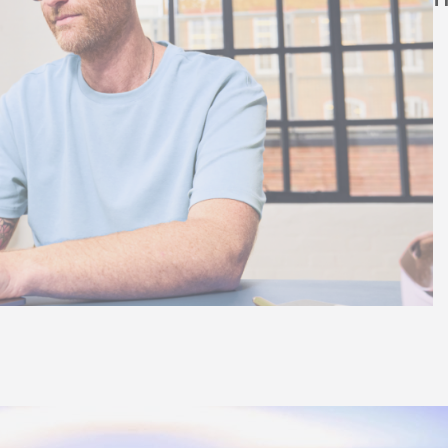
clientes
Vídeos no YouTube
linking
s