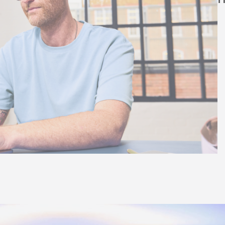
clientes
Vídeos no YouTube
linking
s