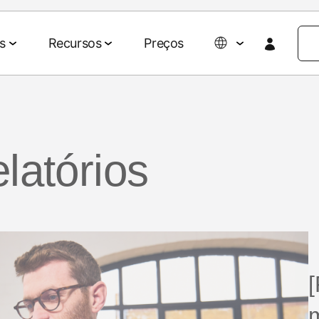
s
Recursos
Preços
Colaboração de dados
Eventos e mídia
Parcerias
Agentic AI Suite
Empresa
latórios
Parceiros de tecnologia e mídia
Sobre nós
revisões para
rios e ROAS
Gestão de dados
Eventos e webinars
Agent Hub
Agências
Blog do 
clientes
Ativação de audiências
Eventos on-demand
MCP
AWS
Impacto so
 omnichannel
Mensuração de retail media
Eventos do MAMA
Carreiras
Signal Hub
Seja patrocinador do
026
MAMA
[
Notícias
o de mídias
p
Data Clean Room
marketing
Podcasts
Histórias 