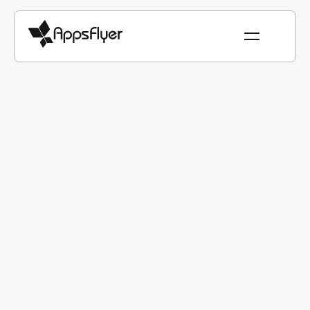
Weltweit das Vertrauen
führender Marken
AppsFlyer ermöglicht es Unternehmen jeder Größe
und Branche, bessere Marketingentscheidungen zu
treffen und den ROI zu steigern.
7-facher ROI durch eine leistungsstarke
Remarketing-Strategie