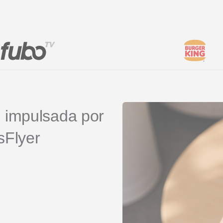
client
Vídeos de YouTube
es
 impulsada por
sFlyer