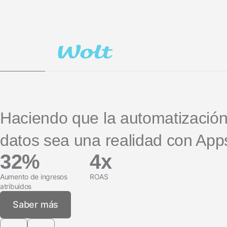
LA IA en el
Social-to-App
Análisis de marketing
Performance Index
Viajes
marketing
Deferred Deep
Incrementalidad
Apps de suscripción
Linking
Optimización creativa
Gestión de enlac
Segmentación de la
audiencia
Protección contra el
Haciendo que la automatización
fraude
datos sea una realidad con App
Análisis de producto
32%
4x
Aumento de ingresos
ROAS
atribuidos
Saber más