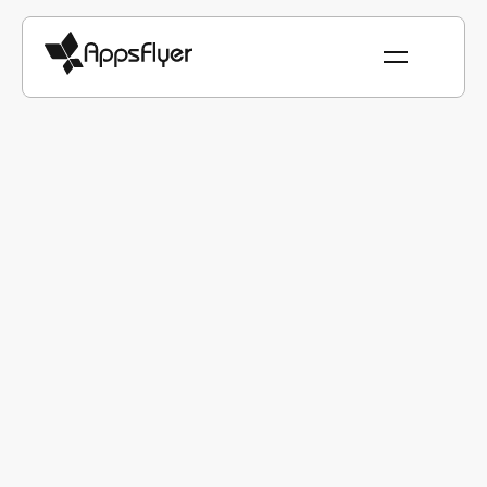
Con la confianza de marcas
líderes en todo el mundo
AppsFlyer permite a empresas de todos los tamaños y
de todas las industrias tomar mejores decisiones de
marketing e impulsar el ROI
Impulsando un ROI de 7X con una estrategia
de remarketing potente