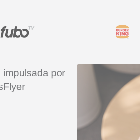
client
Vídeos de YouTube
es
 impulsada por
sFlyer