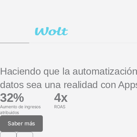
LA IA en el
Social-to-App
Análisis de marketing
Performance Index
Viajes
marketing
Deferred Deep
Incrementalidad
Apps de suscripción
Linking
Optimización creativa
Gestión de enlac
Segmentación de la
audiencia
Protección contra el
Haciendo que la automatización
fraude
datos sea una realidad con App
Análisis de producto
32%
4x
Aumento de ingresos
ROAS
atribuidos
Saber más