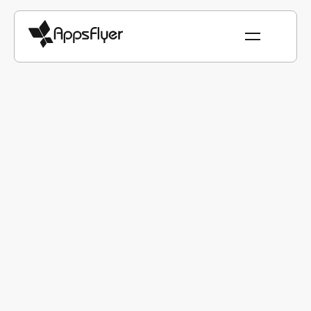
Con la confianza de marcas
líderes en todo el mundo
AppsFlyer permite a empresas de todos los tamaños y
de todas las industrias tomar mejores decisiones de
marketing e impulsar el ROI
Haciendo que la automatización impulsada
por datos sea una realidad con AppsFlyer