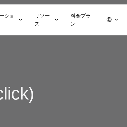
ーショ
リソー
料金プラ
ス
ン
スイート
データコラボレーションスイー
エージェンティックAIス
ョン
パートナーシップ
イベント＆メディア
ト
イート
メディア・技術パートナー
ROAS
ドトップ5と2026年の予測
イベント＆ウェビナー
データ管理
AI エージェント
広告代理店
ming
オンデマンドイベント
hub
lick)
オーディエンスアクティ
AWS
ル・メディアバイイング
Commerce
MAMAイベント
ベーション
MCP
p
ブ戦略
ップレポート
MAMAスポンサー
リテールメディア計測
App
& マネタイズ
ケティングベンチマーク
ポッドキャスト
Signal Hub
 App