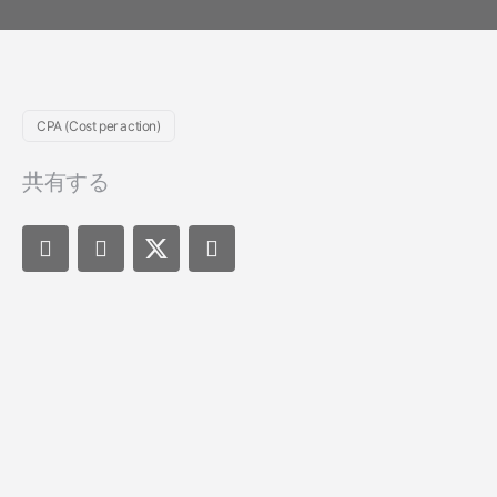
ヘルス & フィットネス
Performance
ビューション
ソーシャル to
旅行 & 交通
ROI計測
ディファー
サブスクリプションアプリ
プリンク
マーケティング分析
CPA (Cost per action)
リンク管理
Incrementality
共有する
クリエイティブ最適化
オーディエンスセグメンテーシ
ョン
不正対策
プロダクト分析