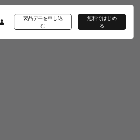
製品デモを申し込
無料ではじめ
む
る
会社情報
注目コンテンツ
注目コンテンツ
AppsFlyer 101
会社概要
プロダクト ツアー
プロダクトツアー
プロダクトツアー
CEOブログ
AppsFlyerの優位性
イベント＆ウェビナー
プロダクトニュース
ソーシャルインパクト
ラーニングポータル
採用情報
Developer Hub
エンタープライズ向けセキュリティ
導入事例
パッケージ
ニュースルーム
ヘルプページ