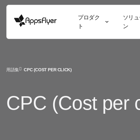
プロダク
ソリュ
ト
ン
ディープリンク
計測スイート
業種別ソリューション
ブログ
目標別ソリューシ
調査・レポート
用語集
CPC (COST PER CLICK)
モバイルアトリビューション
ゲーム
アトリビューション
ユーザー獲得 & 
データトレン
Web to App
Webアトリビューション
銀行・金融サービス
オムニチャネルマーケティング
継続率 & LTV
State of Ga
CPC (Cost per c
QR to App
CTVアトリビューション
eコマース
ディープリンク
オムニチャネ
State of e
メール to Ap
PC・コンソールアトリビュー
エンターテインメント
データコラボレーション
クリエイティ
ワールドカ
テキスト to 
ション
フード・ドリンク & QSR
マーケティングにおけるAI
メディア販売 
アプリマー
リファラル to
クロスプラットフォームアトリ