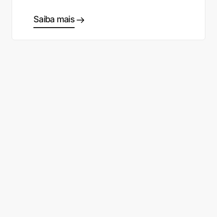
Saiba mais
Comece a fazer as escolhas
certas
Fale com um especialista
Cadastro gratuito