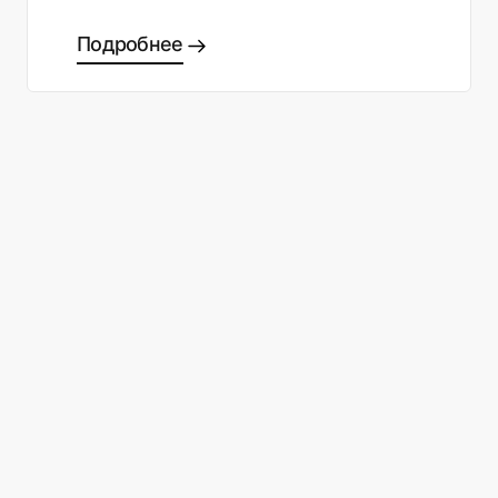
Подробнее
Готовы сделать правильный
выбор?
Связаться с нами
Бесплатная регистрация