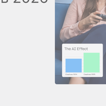
Стать спонсором
Истории 
MAMA
тинга
Подкасты
Видео на YouTube
ности