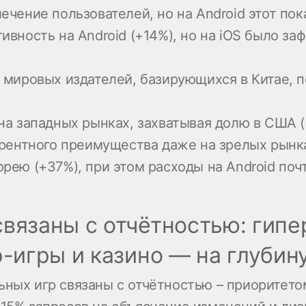
чение пользователей, но на Android этот пок
вность на Android (+14%), но на iOS было за
 мировых издателей, базирующихся в Китае, 
на западных рынках, захватывая долю в США (
урентного преимущества даже на зрелых рынк
рею (+37%), при этом расходы на Android поч
связаны с отчётностью: гип
р-игры и казино — на глубин
ьных игр связаны с отчётностью – приоритет