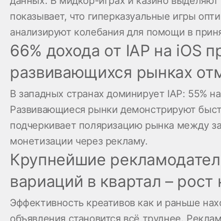
данных. В мидкор-играх и казино выделяют
показывает, что гиперказуальные игры опт
анализируют колебания для помощи в прин
66% дохода от IAP на iOS п
развивающихся рынках отм
В западных странах доминирует IAP: 55% на
Развивающиеся рынки демонстрируют быстры
подчеркивает поляризацию рынка между за
монетизации через рекламу.
Крупнейшие рекламодатели
вариаций в квартал – рос
Эффективность креативов как и раньше нах
объявления становится всё труднее. Рекла