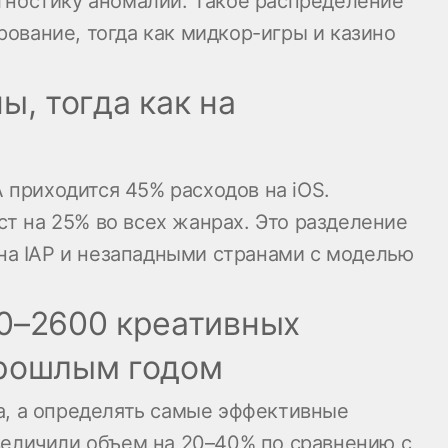
агностику аномалий. Такое распределение
ование, тогда как мидкор-игры и казино
ы, тогда как на
А приходится 45% расходов на iOS.
т на 25% во всех жанрах. Это разделение
на IAP и незападными странами с моделью
0–2600 креативных
прошлым годом
ва, а определять самые эффективные
величили объем на 20–40% по сравнению с