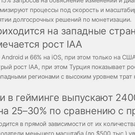
 15% запросов на объяснение изменений и ди
имизируют процессы под скорость и масштабир
ятии долгосрочных решений по монетизации.
риходится на западные стран
ечается рост IAA
 Android и 66% на iOS, при этом только на СШ
й рост IAA, при этом Турция показывает рос
падными регионами с высоким уровнем трат 
 в гейминге выпускают 240
т на 25–30% по сравнению с 
одится в прямой зависимости от их количест
модатели меньшего масштаба (до $500 тыс.) у