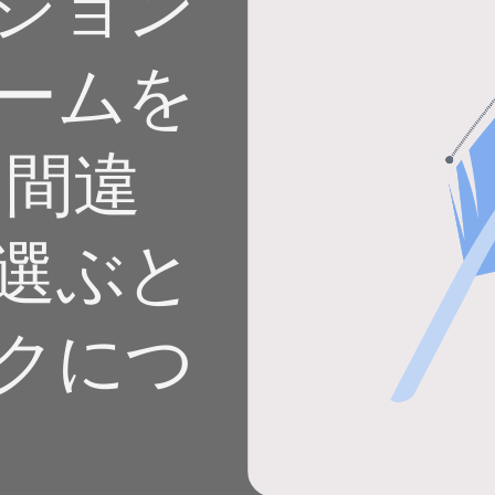
ション
 App
ドディー
ームを
（間違
選ぶと
クにつ