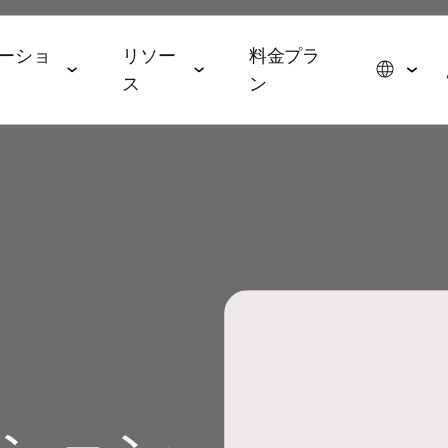
ーショ
リソー
料金プラ
ス
ン
スイート
データコラボレーションスイー
エージェンティックAIス
ョン
パートナーシップ
イベント＆メディア
ト
イート
メディア・技術パートナー
ROAS
ドトップ5と2026年の予測
イベント＆ウェビナー
データ管理
AI エージェント
広告代理店
ming
オンデマンドイベント
hub
オーディエンスアクティ
AWS
ル・メディアバイイング
Commerce
MAMAイベント
ベーション
MCP
p
ブ戦略
ップレポート
MAMAスポンサー
リテールメディア計測
App
& マネタイズ
ケティングベンチマーク
ポッドキャスト
Signal Hub
 App
 Index
YouTube
データクリーンルーム