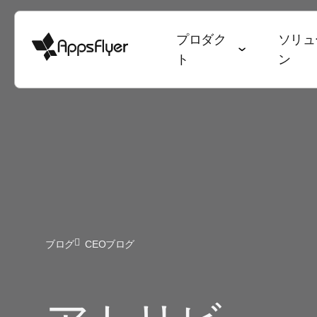
プロダク
ソリュ
ト
ン
ディープリンク
計測スイート
業種別ソリューション
ブログ
目標別ソリューシ
調査・レポート
モバイルアトリビューション
ゲーム
アトリビューション
ユーザー獲得 & 
データトレン
Web to App
Webアトリビューション
銀行・金融サービス
オムニチャネルマーケティング
継続率 & LTV
State of Ga
QR to App
CTVアトリビューション
eコマース
ディープリンク
オムニチャネ
State of e
メール to Ap
ブログ
CEOブログ
PC・コンソールアトリビュー
エンターテインメント
データコラボレーション
クリエイティ
ワールドカ
テキスト to 
ション
フード・ドリンク & QSR
マーケティングにおけるAI
メディア販売 
アプリマー
リファラル to
クロスプラットフォームアトリ
ヘルス & フィットネス
Performance