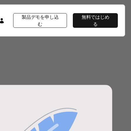
製品デモを申し込
無料ではじめ
む
る
会社情報
注目コンテンツ
注目コンテンツ
AppsFlyer 101
会社概要
プロダクト ツアー
プロダクトツアー
プロダクトツアー
CEOブログ
AppsFlyerの優位性
イベント＆ウェビナー
プロダクトニュース
ソーシャルインパクト
ラーニングポータル
採用情報
Developer Hub
エンタープライズ向けセキュリティ
導入事例
パッケージ
ニュースルーム
ヘルプページ
導入事例Wolt
プロダクトニュース