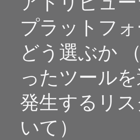
アトリビュー
ビューション
ソーシャル to
旅行 & 交通
ROI計測
ディファー
プラットフォ
サブスクリプションアプリ
プリンク
マーケティング分析
リンク管理
Incrementality
どう選ぶか 
クリエイティブ最適化
オーディエンスセグメンテーシ
ったツールを
ョン
不正対策
発生するリス
プロダクト分析
いて）