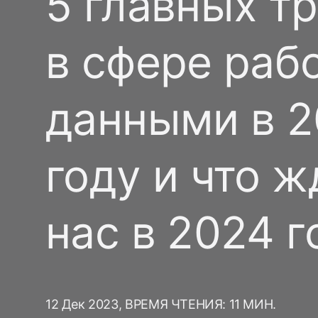
5 главных т
измерение
ИИ в маркетинге
Social-to-App
футболу
Путешествия и отдых
Измерение ROI
Отложенный
в сфере раб
Бенчмарки марке
Приложения по подписке
диплинкинг
Маркетинговая
приложений
аналитика
Управление
Индекс эффектив
данными в 
ссылками
Инкрементальность
Оптимизация
году и что ж
креативов
Сегментация
аудитории
нас в 2024 
Защита от
мошенничества
Продуктовая
12 Дек 2023,
ВРЕМЯ ЧТЕНИЯ: 11 МИН.
аналитика