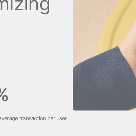
mizing
Стать спонсором
Истории 
MAMA
тинга
Подкасты
Видео на YouTube
ности
%
 average transaction per user