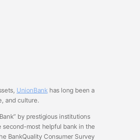
ssets,
UnionBank
has long been a
e, and culture.
Bank” by prestigious institutions
 second-most helpful bank in the
 the BankQuality Consumer Survey