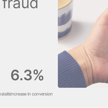
 fraud
Стать спонсором
Истории 
MAMA
тинга
Подкасты
Видео на YouTube
ности
6.3%
stalls
Increase in conversion