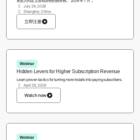
更是共同定义游戏营销的新坐标。 2026 年 7 月 ...
July 29, 2026
Shanghai, China
立即注册
Webinar
Hidden Levers for Higher Subscription Revenue
Learn proven tactics for turning more installs into paying subscribers.
April 29, 2026
Watch now
Webinar