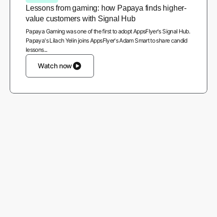
Lessons from gaming: how Papaya finds higher-
value customers with Signal Hub
Papaya Gaming was one of the first to adopt AppsFlyer's Signal Hub.
Papaya's Lilach Yelin joins AppsFlyer's Adam Smart to share candid
lessons...
Watch now
More from AppsFlyer
Careers
About us